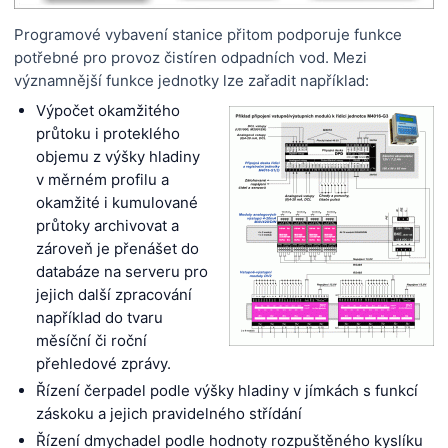
Programové vybavení stanice přitom podporuje funkce
potřebné pro provoz čistíren odpadních vod. Mezi
významnější funkce jednotky lze zařadit například:
Výpočet okamžitého
průtoku i proteklého
objemu z výšky hladiny
v měrném profilu a
okamžité i kumulované
průtoky archivovat a
zároveň je přenášet do
databáze na serveru pro
jejich další zpracování
například do tvaru
měsíční či roční
přehledové zprávy.
Řízení čerpadel podle výšky hladiny v jímkách s funkcí
záskoku a jejich pravidelného střídání
Řízení dmychadel podle hodnoty rozpuštěného kyslíku