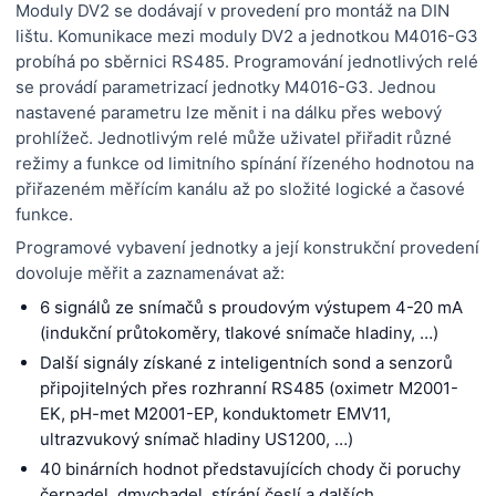
Moduly DV2 se dodávají v provedení pro montáž na DIN
lištu. Komunikace mezi moduly DV2 a jednotkou M4016-G3
probíhá po sběrnici RS485. Programování jednotlivých relé
se provádí parametrizací jednotky M4016-G3. Jednou
nastavené parametru lze měnit i na dálku přes webový
prohlížeč. Jednotlivým relé může uživatel přiřadit různé
režimy a funkce od limitního spínání řízeného hodnotou na
přiřazeném měřícím kanálu až po složité logické a časové
funkce.
Programové vybavení jednotky a její konstrukční provedení
dovoluje měřit a zaznamenávat až:
6 signálů ze snímačů s proudovým výstupem 4-20 mA
(indukční průtokoměry, tlakové snímače hladiny, …)
Další signály získané z inteligentních sond a senzorů
připojitelných přes rozhranní RS485 (oximetr M2001-
EK, pH-met M2001-EP, konduktometr EMV11,
ultrazvukový snímač hladiny US1200, …)
40 binárních hodnot představujících chody či poruchy
čerpadel, dmychadel, stírání česlí a dalších