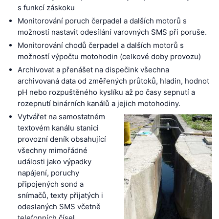
s funkcí záskoku
Monitorování poruch čerpadel a dalších motorů s
možností nastavit odesílání varovných SMS při poruše.
Monitorování chodů čerpadel a dalších motorů s
možností výpočtu motohodin (celkové doby provozu)
Archivovat a přenášet na dispečink všechna
archivovaná data od změřených průtoků, hladin, hodnot
pH nebo rozpuštěného kyslíku až po časy sepnutí a
rozepnutí binárních kanálů a jejich motohodiny.
Vytvářet na samostatném
textovém kanálu stanici
provozní deník obsahující
všechny mimořádné
události jako výpadky
napájení, poruchy
připojených sond a
snímačů, texty přijatých i
odeslaných SMS včetně
telefonních čísel