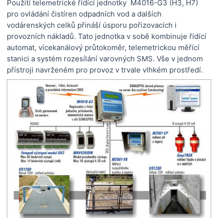
Použití telemetrické řídící jednotky M4016-G3 (H3, H7)
pro ovládání čistíren odpadních vod a dalších
vodárenských celků přináší úsporu pořizovacích i
provozních nákladů. Tato jednotka v sobě kombinuje řídící
automat, vícekanálový průtokoměr, telemetrickou měřící
stanici a systém rozesílání varovných SMS. Vše v jednom
přístroji navrženém pro provoz v trvale vlhkém prostředí.