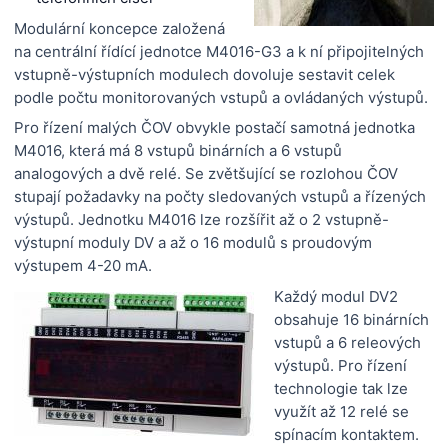
Modulární koncepce založená
na centrální řídící jednotce M4016-G3 a k ní připojitelných
vstupně-výstupních modulech dovoluje sestavit celek
podle počtu monitorovaných vstupů a ovládaných výstupů.
Pro řízení malých ČOV obvykle postačí samotná jednotka
M4016, která má 8 vstupů binárních a 6 vstupů
analogových a dvě relé. Se zvětšující se rozlohou ČOV
stupají požadavky na počty sledovaných vstupů a řízených
výstupů. Jednotku M4016 lze rozšířit až o 2 vstupně-
výstupní moduly DV a až o 16 modulů s proudovým
výstupem 4-20 mA.
Každý modul DV2
obsahuje 16 binárních
vstupů a 6 releových
výstupů. Pro řízení
technologie tak lze
využít až 12 relé se
spínacím kontaktem.