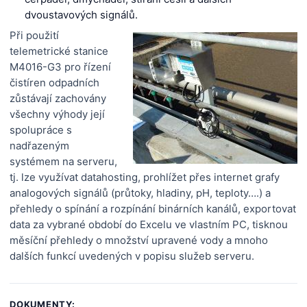
dvoustavových signálů.
Při použití
telemetrické stanice
M4016-G3 pro řízení
čistíren odpadních
zůstávají zachovány
všechny výhody její
spolupráce s
nadřazeným
systémem na serveru,
tj. lze využívat datahosting, prohlížet přes internet grafy
analogových signálů (průtoky, hladiny, pH, teploty….) a
přehledy o spínání a rozpínání binárních kanálů, exportovat
data za vybrané období do Excelu ve vlastním PC, tisknou
měsíční přehledy o množství upravené vody a mnoho
dalších funkcí uvedených v popisu služeb serveru.
DOKUMENTY: