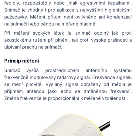
ředidly, rozpouštědly nebo jinak agresivními kapalinami.
Snímač je vhodný i pro aplikace s nejvyššími higienickými
požadavky. Měření přitom není ovlivněno ani kondenzací
na snímači nebo pěnou na měřené hladině.
Při měření sypkých látek je snímač odolný jak proti
akustickému rušení při plnění, tak proti vysoké prašnosti a
ulpívání prachu na snímači.
Princip měření
Snímač vysílá prostřednictvím anténního systému
frekvenčně modulovaný radarový signál. Frekvence signálu
se mění pilovitě. Vyslaný signál odražený od média je
přijímám anténou jako echo se změněnou frekvencí.
Změna frekvence je proporcionální k měřené vzdálenosti.