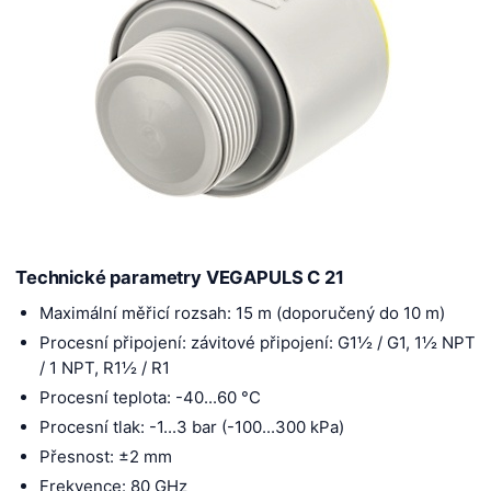
Technické parametry VEGAPULS C 21
Maximální měřicí rozsah: 15 m (doporučený do 10 m)
Procesní připojení: závitové připojení: G1½ / G1, 1½ NPT
/ 1 NPT, R1½ / R1
Procesní teplota: -40...60 °C
Procesní tlak: -1...3 bar (-100...300 kPa)
Přesnost: ±2 mm
Frekvence: 80 GHz