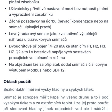
plnění zásobníku
Uživatelsky přívětivé nastavení mezí bez nutnosti plnění
a vyprázdnění zásobníku
Žádné požadavky na údrbu (nevadí kondenzace nebo na
snímači ulpívající prach)
Levný radarový senzor jako kvalitativně výspělejší
náhrada ultrazvukových snímačů
Dvoudrátové připojení 4-20 mA ke stanicím H1, H2, H3,
H7, Q2 a to i v bateriově napájených sestavách
pracujících ve spínaném režimu
Na objednání lze za příplatek dodat snímač s číslicovým
výstupem Modbus nebo SDI-12
Oblasti použití
Bezkontaktní měření výšky hladiny a sypkých látek.
Snímač je schopen měřit kapaliny všeho druhu a to i pod
vysokým tlakem a za extrémních teplot. Lze jej proto použít
při sledování hladiny jímek odpadních vod ale i nádrží s