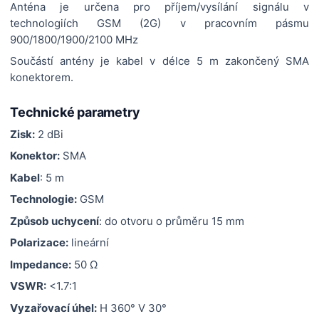
Anténa je určena pro příjem/vysílání signálu v
technologiích GSM (2G) v pracovním pásmu
900/1800/1900/2100 MHz
Součástí antény je kabel v délce 5 m zakončený SMA
konektorem.
Technické parametry
Zisk:
2 dBi
Konektor:
SMA
Kabel
: 5 m
Technologie:
GSM
Způsob uchycení
: do otvoru o průměru 15 mm
Polarizace:
lineární
Impedance:
50 Ω
VSWR:
<1.7:1
Vyzařovací úhel:
H 360° V 30°