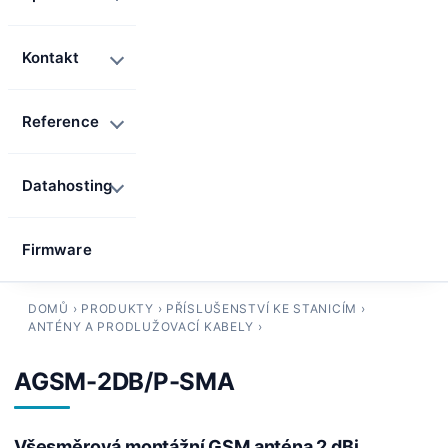
Kontakt
Reference
Datahosting
Firmware
DOMŮ
›
PRODUKTY
›
PŘÍSLUŠENSTVÍ KE STANICÍM
›
ANTÉNY A PRODLUŽOVACÍ KABELY
›
AGSM-2DB/P-SMA
Všesměrová montážní GSM anténa 2 dBi