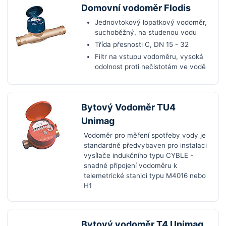
Domovní vodoměr Flodis
Jednovtokový lopatkový vodoměr,
suchoběžný, na studenou vodu
Třída přesnosti C, DN 15 - 32
Filtr na vstupu vodoměru, vysoká
odolnost proti nečistotám ve vodě
Bytový Vodoměr TU4
Unimag
Vodoměr pro měření spotřeby vody je
standardně předvybaven pro instalaci
vysílače indukčního typu CYBLE -
snadné připojení vodoměru k
telemetrické stanici typu M4016 nebo
H1
Bytový vodoměr T4 Unimag