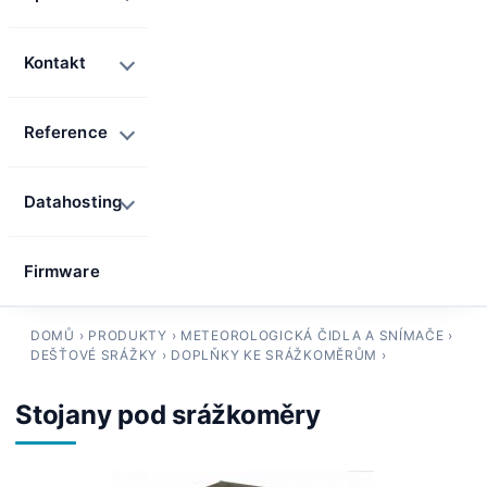
Kontakt
Reference
Datahosting
Firmware
DOMŮ
›
PRODUKTY
›
METEOROLOGICKÁ ČIDLA A SNÍMAČE
›
DEŠŤOVÉ SRÁŽKY
›
DOPLŇKY KE SRÁŽKOMĚRŮM
›
Stojany pod srážkoměry