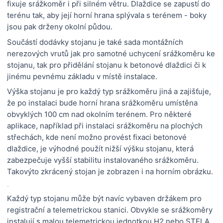
fixuje srážkoměr i při silném větru. Dlaždice se zapustí do
terénu tak, aby její horní hrana splývala s terénem - boky
jsou pak drženy okolní půdou.
Součástí dodávky stojanu je také sada montážních
nerezových vrutů jak pro samotné uchycení srážkoměru ke
stojanu, tak pro přidělání stojanu k betonové dlaždici či k
jinému pevnému základu v místě instalace.
Výška stojanu je pro každý typ srážkoměru jiná a zajišťuje,
že po instalaci bude horní hrana srážkoměru umístěna
obvyklých 100 cm nad okolním terénem. Pro některé
aplikace, například při instalaci srážkoměru na plochých
střechách, kde není možno provést fixaci betonové
dlaždice, je výhodné použít nižší výšku stojanu, která
zabezpečuje vyšší stabilitu instalovaného srážkoměru.
Takovýto zkrácený stojan je zobrazen i na horním obrázku.
Každý typ stojanu může být navíc vybaven držákem pro
registrační a telemetrickou stanici. Obvykle se srážkoměry
instalují s malou telemetrickou jednotkou H2 nebo STELA.