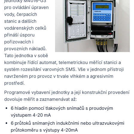
jednotky M4016-G3
pro ovládání úpraven
vody, čerpacích
stanic a dalších
vodárenských celků
přináší úsporu
pořizovacích i
provozních nákladů.
Tato jednotka v sobě
kombinuje řídící automat, telemetrickou měřící stanici a
systém rozesílání varovných SMS. Vše v jednom přístroji
navrženém pro provoz v trvale vlhkém a agresivním
prostředí.
Programové vybavení jednotky a její konstrukční provedení
dovoluje měřit a zaznamenávat až:
6 hladin pomocí tlakových snímačů s proudovým
výstupem 4-20 mA
6 průtoků snímaných indukčními nebo ultrazvukovými
průtokoměru s výstupy 4-20mA