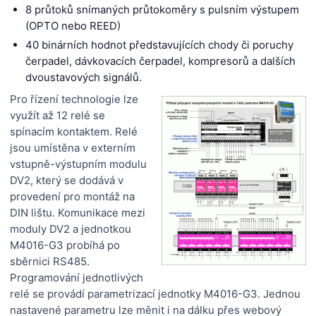
8 průtoků snímaných průtokoměry s pulsním výstupem
(OPTO nebo REED)
40 binárních hodnot představujících chody či poruchy
čerpadel, dávkovacích čerpadel, kompresorů a dalších
dvoustavových signálů.
Pro řízení technologie lze
využít až 12 relé se
spínacím kontaktem. Relé
jsou umístěna v externím
vstupně-výstupním modulu
DV2, který se dodává v
provedení pro montáž na
DIN lištu. Komunikace mezi
moduly DV2 a jednotkou
M4016-G3 probíhá po
sběrnici RS485.
Programování jednotlivých
relé se provádí parametrizací jednotky M4016-G3. Jednou
nastavené parametru lze měnit i na dálku přes webový