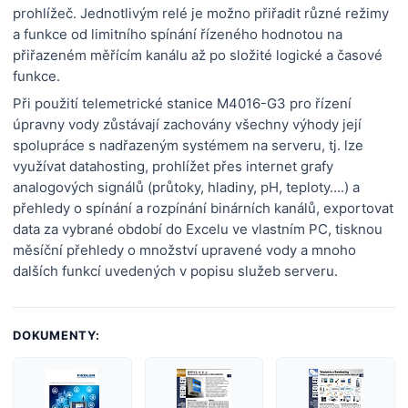
prohlížeč. Jednotlivým relé je možno přiřadit různé režimy
a funkce od limitního spínání řízeného hodnotou na
přiřazeném měřícím kanálu až po složité logické a časové
funkce.
Při použití telemetrické stanice M4016-G3 pro řízení
úpravny vody zůstávají zachovány všechny výhody její
spolupráce s nadřazeným systémem na serveru, tj. lze
využívat datahosting, prohlížet přes internet grafy
analogových signálů (průtoky, hladiny, pH, teploty….) a
přehledy o spínání a rozpínání binárních kanálů, exportovat
data za vybrané období do Excelu ve vlastním PC, tisknou
měsíční přehledy o množství upravené vody a mnoho
dalších funkcí uvedených v popisu služeb serveru.
DOKUMENTY: