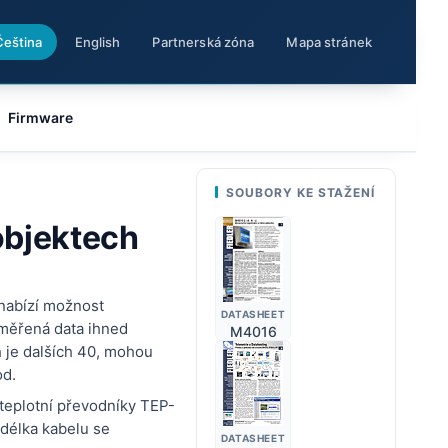
Čeština
English
Partnerská zóna
Mapa stránek
Firmware
SOUBORY KE STAŽENÍ
objektech
nabízí možnost
DATASHEET
aměřená data ihned
M4016
h je dalších 40, mohou
od.
 teplotní převodníky TEP-
 délka kabelu se
DATASHEET