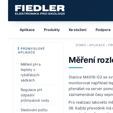
Aplikace
Produkty
Ke stažení
Podpora
DOMŮ
›
APLIKACE
›
PR
PRŮMYSLOVÉ
APLIKACE
Měření rozl
Měření pH a
teploty v
rybářských
Stanice M4016-G3 se sv
sádkách
monitorovat například te
přenášet na server pomoc
Regulace pH
zaznamenávat časy sepnut
odpadní
průmyslové vody
Pro realizaci takovéto mě
08. Každý převodník má m
Sledování počtu