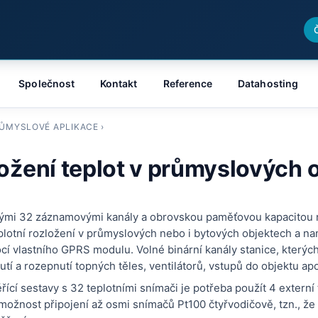
Společnost
Kontakt
Reference
Datahosting
ŮMYSLOVÉ APLIKACE
›
ožení teplot v průmyslových 
ými 32 záznamovými kanály a obrovskou paměťovou kapacitou 
plotní rozložení v průmyslových nebo i bytových objektech a n
í vlastního GPRS modulu. Volné binární kanály stanice, kterýc
í a rozepnutí topných těles, ventilátorů, vstupů do objektu ap
řící sestavy s 32 teplotními snímači je potřeba použít 4 externí
ožnost připojení až osmi snímačů Pt100 čtyřvodičově, tzn., že