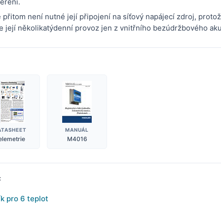
ěření.
 přitom není nutné její připojení na síťový napájecí zdroj, prot
e její několikatýdenní provoz jen z vnitřního bezúdržbového ak
ATASHEET
MANUÁL
elemetrie
M4016
:
k pro 6 teplot