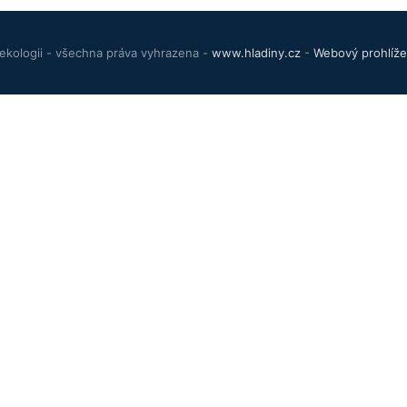
ekologii - všechna práva vyhrazena -
www.hladiny.cz
-
Webový prohlíže