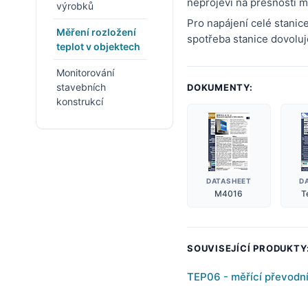
neprojeví na přesnosti m
výrobků
Pro napájení celé stanice
Měření rozložení
spotřeba stanice dovoluj
teplot v objektech
Monitorování
stavebních
DOKUMENTY:
konstrukcí
DATASHEET
D
M4016
T
SOUVISEJÍCÍ PRODUKTY
TEP06 - měřící převodní