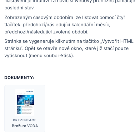
Nastavení je intuitivní a navíc si webový prohlížeč pamatuje
poslední stav.
Zobrazeným časovým obdobím lze listovat pomocí čtyř
tlačítek: předchozí/následující kalendářní měsíc,
předchozí/následující zvolené období.
Stránka se vygeneruje kliknutím na tlačítko „Vytvořit HTML
stránku“. Opět se otevře nové okno, které již stačí pouze
vytisknout (menu soubor->tisk).
DOKUMENTY:
PREZENTACE
Brožura VODA