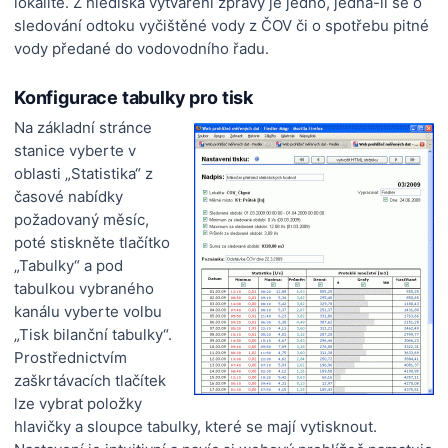
lokalitě. Z hlediska vytváření zprávy je jedno, jedná-li se o
sledování odtoku vyčištěné vody z ČOV či o spotřebu pitné
vody předané do vodovodního řadu.
Konfigurace tabulky pro tisk
Na základní stránce
stanice vyberte v
oblasti „Statistika“ z
časové nabídky
požadovaný měsíc,
poté stiskněte tlačítko
„Tabulky“ a pod
tabulkou vybraného
kanálu vyberte volbu
„Tisk bilanční tabulky“.
Prostřednictvím
zaškrtávacích tlačítek
lze vybrat položky
hlavičky a sloupce tabulky, které se mají vytisknout.