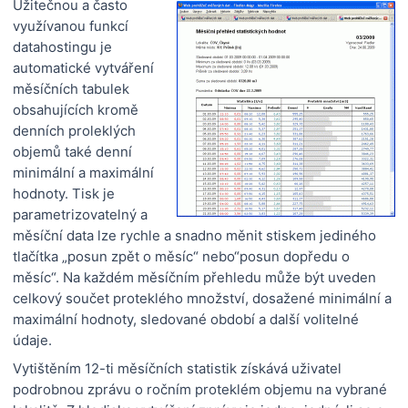
Užitečnou a často
využívanou funkcí
datahostingu je
automatické vytváření
měsíčních tabulek
obsahujících kromě
denních proleklých
objemů také denní
minimální a maximální
hodnoty. Tisk je
parametrizovatelný a
měsíční data lze rychle a snadno měnit stiskem jediného
tlačítka „posun zpět o měsíc“ nebo“posun dopředu o
měsíc“. Na každém měsíčním přehledu může být uveden
celkový součet proteklého množství, dosažené minimální a
maximální hodnoty, sledované období a další volitelné
údaje.
Vytištěním 12-ti měsíčních statistik získává uživatel
podrobnou zprávu o ročním proteklém objemu na vybrané