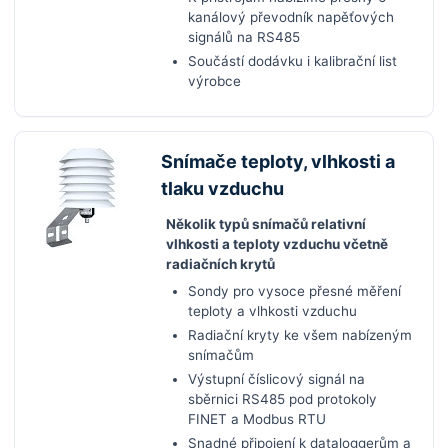
kanálový převodník napěťových
signálů na RS485
Součástí dodávku i kalibrační list
výrobce
Snímače teploty, vlhkosti a
tlaku vzduchu
Několik typů snímačů relativní
vlhkosti a teploty vzduchu včetně
radiačních krytů
Sondy pro vysoce přesné měření
teploty a vlhkosti vzduchu
Radiační kryty ke všem nabízeným
snímačům
Výstupní číslicový signál na
sběrnici RS485 pod protokoly
FINET a Modbus RTU
Snadné připojení k dataloggerům a