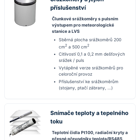
příslušenství
Člunkové srážkoměry s pulsním
výstupem pro meteorologické
stanice a LVS
Sběrná plocha srážkoměrů 200
2
2
cm
a 500 cm
Citlivostí 0,1 a 0,2 mm dešťových
srážek / puls
Vytápěné verze srážkoměrů pro
celoroční provoz
Příslušenství ke srážkoměrům
(stojany, ptačí zábrany, ...)
Snímače teploty a tepelného
toku
Teplotní čidla Pt100, radiační kryty a
přesné převodníky teplota/RS485