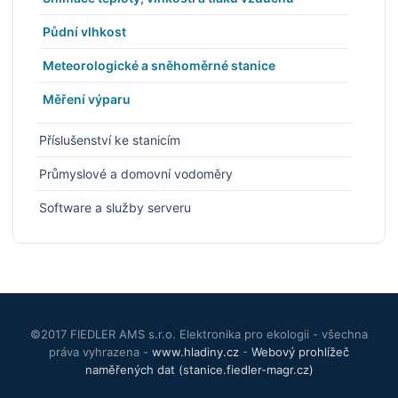
Půdní vlhkost
Meteorologické a sněhoměrné stanice
Měření výparu
Příslušenství ke stanicím
Průmyslové a domovní vodoměry
Software a služby serveru
©2017 FIEDLER AMS s.r.o. Elektronika pro ekologii - všechna
práva vyhrazena -
www.hladiny.cz
-
Webový prohlížeč
naměřených dat (stanice.fiedler-magr.cz)