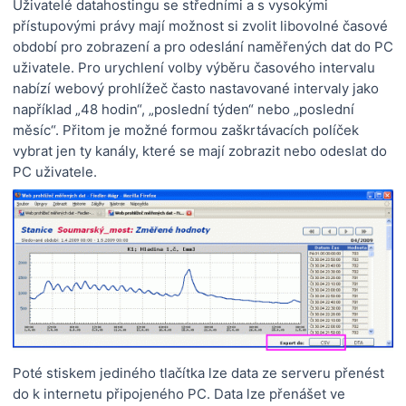
Uživatelé datahostingu se středními a s vysokými
přístupovými právy mají možnost si zvolit libovolné časové
období pro zobrazení a pro odeslání naměřených dat do PC
uživatele. Pro urychlení volby výběru časového intervalu
nabízí webový prohlížeč často nastavované intervaly jako
například „48 hodin“, „poslední týden“ nebo „poslední
měsíc“. Přitom je možné formou zaškrtávacích políček
vybrat jen ty kanály, které se mají zobrazit nebo odeslat do
PC uživatele.
Poté stiskem jediného tlačítka lze data ze serveru přenést
do k internetu připojeného PC. Data lze přenášet ve