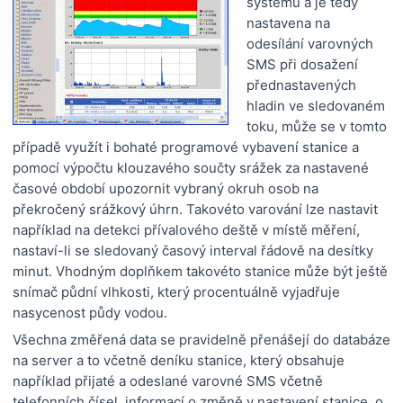
systému a je tedy
nastavena na
odesílání varovných
SMS při dosažení
přednastavených
hladin ve sledovaném
toku, může se v tomto
případě využít i bohaté programové vybavení stanice a
pomocí výpočtu klouzavého součty srážek za nastavené
časové období upozornit vybraný okruh osob na
překročený srážkový úhrn. Takovéto varování lze nastavit
například na detekci přívalového deště v místě měření,
nastaví-li se sledovaný časový interval řádově na desítky
minut. Vhodným doplňkem takovéto stanice může být ještě
snímač půdní vlhkosti, který procentuálně vyjadřuje
nasycenost půdy vodou.
Všechna změřená data se pravidelně přenášejí do databáze
na server a to včetně deníku stanice, který obsahuje
například přijaté a odeslané varovné SMS včetně
telefonních čísel, informací o změně v nastavení stanice, o