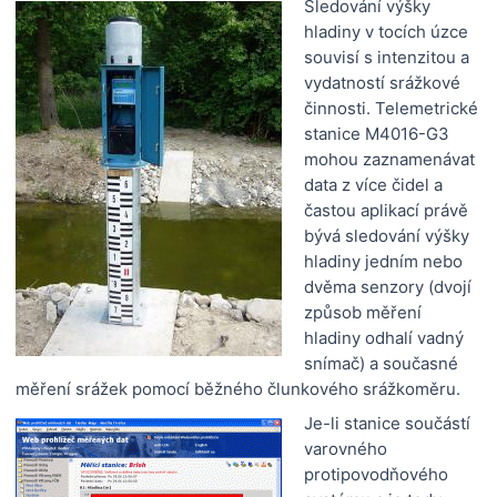
Sledování výšky
hladiny v tocích úzce
souvisí s intenzitou a
vydatností srážkové
činnosti. Telemetrické
stanice M4016-G3
mohou zaznamenávat
data z více čidel a
častou aplikací právě
bývá sledování výšky
hladiny jedním nebo
dvěma senzory (dvojí
způsob měření
hladiny odhalí vadný
snímač) a současné
měření srážek pomocí běžného člunkového srážkoměru.
Je-li stanice součástí
varovného
protipovodňového