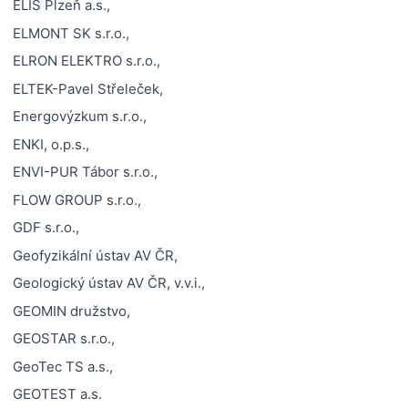
ELIS Plzeň a.s.,
ELMONT SK s.r.o.,
ELRON ELEKTRO s.r.o.,
ELTEK-Pavel Střeleček,
Energovýzkum s.r.o.,
ENKI, o.p.s.,
ENVI-PUR Tábor s.r.o.,
FLOW GROUP s.r.o.,
GDF s.r.o.,
Geofyzikální ústav AV ČR,
Geologický ústav AV ČR, v.v.i.,
GEOMIN družstvo,
GEOSTAR s.r.o.,
GeoTec TS a.s.,
GEOTEST a.s.