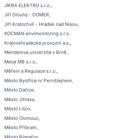
JIKRA ELEKTRO s.r.o.,
Jiří Dlouhý - DOMER,
Jiří Kratochvíl - Hrádek nad Nisou,
KOCMAN envimonitoring s.r.o.
Královéhradecká provozní a.s.,
Mendelova univerzita v Brně,
Metal MB s.r.o.,
Měření a Regulace s.r.o.,
Město Bystřice n/ Pernštejnem,
Město Dačice,
Město Jihlava,
Město Lišov,
Město Olomouc,
Město Příbram,
Město Rýmařov,