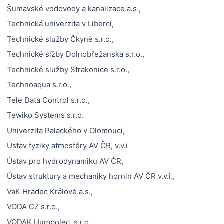
Šumavské vodovody a kanalizace a.s.,
Technická univerzita v Liberci,
Technické služby Čkyně s.r.o.,
Technické slžby Dolnobřežanska s.r.o.,
Technické služby Strakonice s.r.o.,
Technoaqua s.r.o.,
Tele Data Control s.r.o.,
Tewiko Systems s.r.o.
Univerzita Palackého v Olomouci,
Ústav fyziky atmosféry AV ČR, v.v.i
Ústav pro hydrodynamiku AV ČR,
Ústav struktury a mechaniky hornin AV ČR v.v.i.,
VaK Hradec Králové a.s.,
VODA CZ s.r.o.,
VODAK Humpolec, s.r.o.