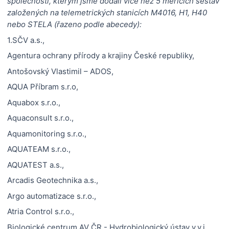
společnosti, kterým jsme dodali více než 5 měřících sestav
založených na telemetrických stanicích M4016, H1, H40
nebo STELA (řazeno podle abecedy):
1.SČV a.s.,
Agentura ochrany přírody a krajiny České republiky,
Antošovský Vlastimil – ADOS,
AQUA Příbram s.r.o,
Aquabox s.r.o.,
Aquaconsult s.r.o.,
Aquamonitoring s.r.o.,
AQUATEAM s.r.o.,
AQUATEST a.s.,
Arcadis Geotechnika a.s.,
Argo automatizace s.r.o.,
Atria Control s.r.o.,
Biologické centrum AV ČR - Hydrobiologický ústav v.v.i.,