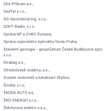
SEA Příbram a.s.,
SedTel s.r.o.,
SG-Geoinženýring, s.r.o,
SOVT-Radio, s.r.o.
Správa NP a CHKO Šumava,
Správa vojenského bytového fondu Praha,
Stavební geologie - geoprůzkum České Budějovice spol.
s.r.o.
Strabag a.s.,
Středočeské vodárny, a.s.,
Svazek vodovodů a kanalizací Zbýšov,
Šindlar s.r.o,
ŠKODA AUTO a.s,
ŠKO-ENERGO s.r.o.,
Štěchovice elektro v.o.s.,