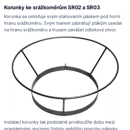
Korunky ke srážkoměrům SR02 a SR03
Korunka se umisťuje svým stahovacím páskem pod horní
hranu srážkoměru. Svým tvarem zabraňují ptákům usedat
na hranu srážkoměru a trusem zanášet odtokový otvor.
Instalací korunky tak podstatně prodloužíte dobu mezi
pravidelnými revizemi čistoty vnějšího povrchu nálevky