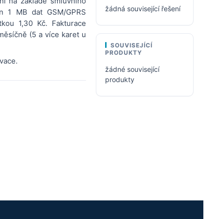
ní na základě smluvního
žádná související řešení
cen 1 MB dat GSM/GPRS
kou 1,30 Kč. Fakturace
ěsíčně (5 a více karet u
SOUVISEJÍCÍ
PRODUKTY
ivace.
žádné související
produkty