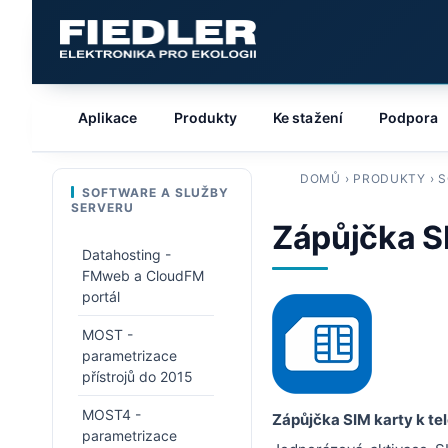
Aplikace
Produkty
Ke stažení
Podpora
DOMŮ
›
PRODUKTY
›
S
SOFTWARE A SLUŽBY
SERVERU
Zápůjčka S
Datahosting -
FMweb a CloudFM
portál
MOST -
parametrizace
přístrojů do 2015
MOST4 -
Zápůjčka SIM karty k t
parametrizace