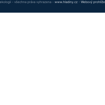
ekologii - všechna práva vyhrazena -
www.hladiny.cz
-
Webový prohlíže