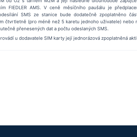
IM od O2 s tarifem M2M a její následné dlouhodobé zapůjče
icím FIEDLER AMS. V ceně měsíčního paušálu je předpla
odesílání SMS ze stanice bude dodatečně zpoplatněno část
m čtvrtletně (pro méně než 5 karetu jednoho uživatele) nebo m
skutečně přenesených dat a počtu odeslaných SMS.
rovádí u dodavatele SIM karty její jednorázová zpoplatněná akt