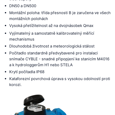
DN50 a DN500
Montážní poloha: třída přesnosti B je zaručena ve všech
montážních polohách
Vysoká přetížitelnost až na dvojnásobek Qmax
Vyjímatelný a samostatně kalibrovatelný měřící
mechanismus
Dlouhodobá životnost a meteorologická stálost
Počitadlo standardně předvybavené pro instalaci
snímače CYBLE - snadné připopjení ke stanicím M4016
a k hydrologgerům H1 nebo STELA
Krytí počítadla IP68
Kataforezní povrchová úprava s vysokou odolností proti
korozi.