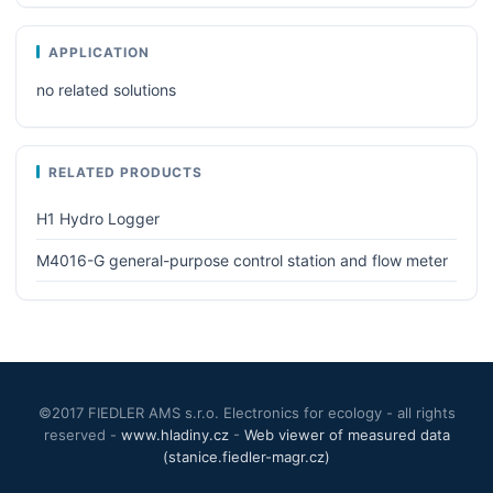
APPLICATION
no related solutions
RELATED PRODUCTS
H1 Hydro Logger
M4016-G general-purpose control station and flow meter
©2017 FIEDLER AMS s.r.o. Electronics for ecology - all rights
reserved -
www.hladiny.cz
-
Web viewer of measured data
(stanice.fiedler-magr.cz)